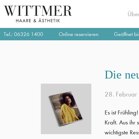
Über
Tel.:
06326 1400
Online reservieren
Geöffnet bi
Die neu
28. Februa
Es ist Frühlin
Kraft. Aus ihr
wichtigste Res