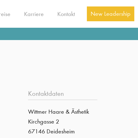
New Leadership
reise
Karriere
Kontakt
Über Wittmer
Arbeitgeber
La Biosthétique
Salon
News
Stellenanzeigen
Haarausfall
Trends
Kontaktdaten
Wittmer Haare & Ästhetik
Kirchgasse 2
67146 Deidesheim