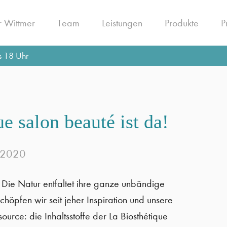
 Wittmer
Team
Leistungen
Produkte
P
s 18 Uhr
e salon beauté ist da!
r 2020
g! Die Natur entfaltet ihre ganze unbändige
 schöpfen wir seit jeher Inspiration und unsere
source: die Inhaltsstoffe der La Biosthétique