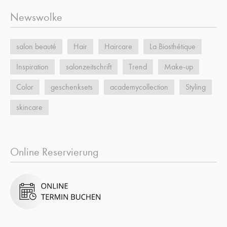
Newswolke
salon beauté
Hair
Haircare
La Biosthétique
Inspiration
salonzeitschrift
Trend
Make-up
Color
geschenksets
academycollection
Styling
skincare
Online Reservierung